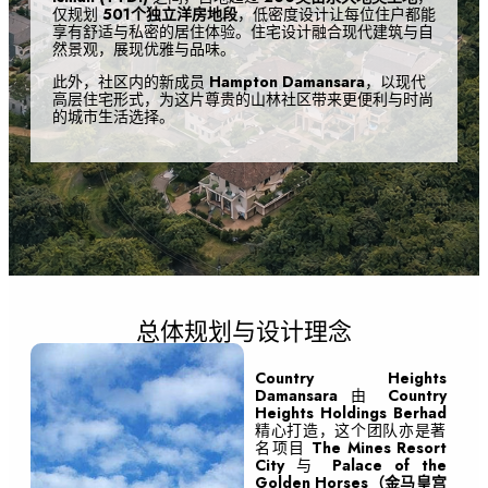
仅规划
501个独立洋房地段
，低密度设计让每位住户都能
享有舒适与私密的居住体验。住宅设计融合现代建筑与自
然景观，展现优雅与品味。
此外，社区内的新成员
Hampton Damansara
，以现代
高层住宅形式，为这片尊贵的山林社区带来更便利与时尚
的城市生活选择。
总体规划与设计理念
Country Heights
Damansara
由
Country
Heights Holdings Berhad
精心打造，这个团队亦是著
名项目
The Mines Resort
City
与
Palace of the
Golden Horses（金马皇宫