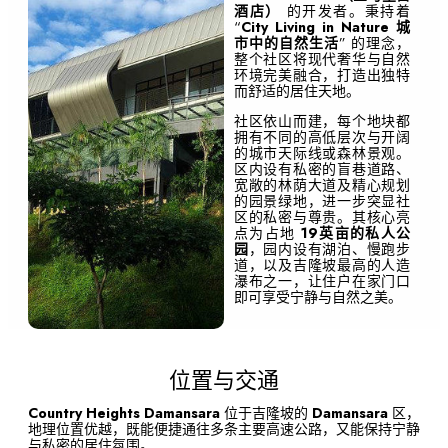
酒店）
的开发者。秉持着
“
City Living in Nature 城
市中的自然生活
” 的理念，
整个社区将现代奢华与自然
环境完美融合，打造出独特
而舒适的居住天地。
社区依山而建，每个地块都
拥有不同的高低层次与开阔
的城市天际线或森林景观。
区内设有私密的盲巷道路、
宽敞的林荫大道及精心规划
的园景绿地，进一步突显社
区的私密与尊贵。其核心亮
点为占地
19英亩的私人公
园
，园内设有湖泊、慢跑步
道，以及吉隆坡最高的人造
瀑布之一，让住户在家门口
即可享受宁静与自然之美。
位置与交通
Country Heights Damansara
位于吉隆坡的
Damansara
区，
地理位置优越，既能便捷通往多条主要高速公路，又能保持宁静
与私密的居住氛围。