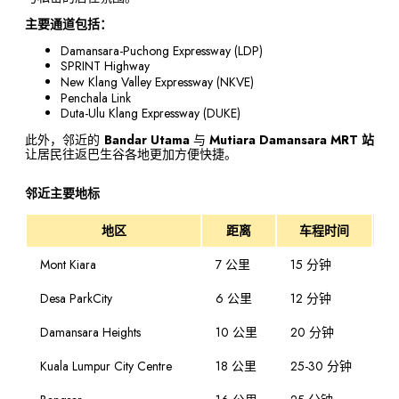
主要通道包括：
Damansara-Puchong Expressway (LDP)
SPRINT Highway
New Klang Valley Expressway (NKVE)
Penchala Link
Duta-Ulu Klang Expressway (DUKE)
此外，邻近的
Bandar Utama
与
Mutiara Damansara MRT 站
让居民往返巴生谷各地更加方便快捷。
邻近主要地标
地区
距离
车程时间
Mont Kiara
7 公里
15 分钟
S
Desa
ParkCity
6 公里
12 分钟
Pe
Damansara Heights
10 公里
20 分钟
LD
Kuala Lumpur City Centre
18 公里
25-30 分钟
DU