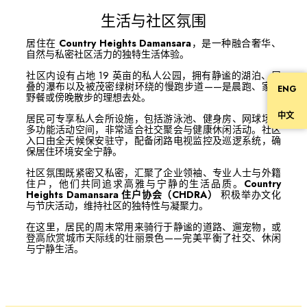
生活与社区氛围
居住在
Country Heights Damansara
，是一种融合奢华、
自然与私密社区活力的独特生活体验。
社区内设有占地 19 英亩的私人公园，拥有静谧的湖泊、层
叠的瀑布以及被茂密绿树环绕的慢跑步道——是晨跑、家庭
ENG
野餐或傍晚散步的理想去处。
中文
居民可专享私人会所设施，包括游泳池、健身房、网球场及
多功能活动空间，非常适合社交聚会与健康休闲活动。社区
入口由全天候保安驻守，配备闭路电视监控及巡逻系统，确
保居住环境安全宁静。
社区氛围既紧密又私密，汇聚了企业领袖、专业人士与外籍
住户，他们共同追求高雅与宁静的生活品质。
Country
Heights Damansara 住户协会（CHDRA）
积极举办文化
与节庆活动，维持社区的独特性与凝聚力。
在这里，居民的周末常用来骑行于静谧的道路、遛宠物，或
登高欣赏城市天际线的壮丽景色——完美平衡了社交、休闲
与宁静生活。