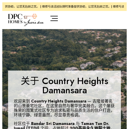
供协助，让您无后顾之忧。 | 维修与清洁团队随时准备提供协助，让您无后顾之忧。| 维修与清洁团队
关于 Country Heights
Damansara
欢迎来到
Country Heights Damansara
— 吉隆坡著名
的山景豪宅社区，在这里自然与奢华完美融合。这个屡获
殊荣的围篱式社区专为追求私密与品质生活的住户打造，
环境宁静、绿意盎然，尽显尊贵格调。
社区位于
Bandar Sri Damansara
与
Taman Tun Dr.
Ismail (TTDI)
之间，占地超过
200英亩永久地契土地
，