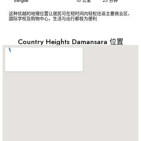
Bangsar
16 公里
25 分钟
S
这种优越的地理位置让居民可在短时间内轻松往返主要商业区、
国际学校及购物中心，生活与出行都极为便利
Country Heights Damansara 位置