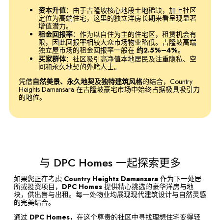
资本升值
：由于吉隆坡核心地段土地稀缺，加上社区
定位为高端住宅，这里的独立洋房长期来看呈现显著
增值潜力。
租金回报率
：作为以自住为主的住宅区，租赁机会有
限，因此回报率相较大众市场物业略低。吉隆坡高端
独立屋市场的租金回报率一般在
约2.5%–4%
。
买家群体
：社区吸引高净值本地居民及注重隐私、空
间和永久地契的外籍人士。
凭借
自然美景、永久地契及独特建筑风格
的结合，Country
Heights Damansara 在吉隆坡豪宅市场中始终占据极具吸引力
的地位。
与 DPC Homes 一起探索更多
如果您正在考虑
Country Heights Damansara
作为下一处居
所或投资项目，
DPC Homes
提供精心挑选的豪华洋房与地
块，供出售与出租。每一处物业均展现现代建筑设计与自然灵感
的完美结合。
通过
DPC Homes
，在这个尊贵的社区中寻找理想住宅变得轻