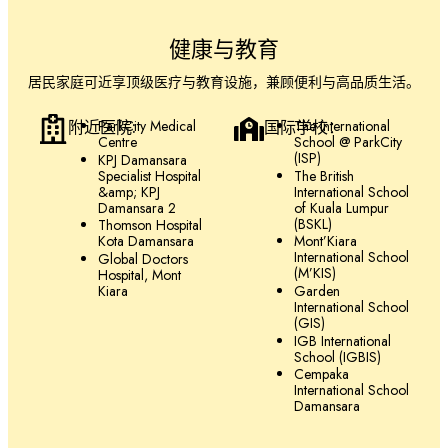
健康与教育
居民家庭可近享顶级医疗与教育设施，兼顾便利与高品质生活。
附近医院:
ParkCity Medical
国际学校：
The International
Centre
School @ ParkCity
(ISP)
KPJ Damansara
Specialist Hospital
The British
&amp; KPJ
International School
Damansara 2
of Kuala Lumpur
(BSKL)
Thomson Hospital
Kota Damansara
Mont’Kiara
International School
Global Doctors
(M’KIS)
Hospital, Mont
Kiara
Garden
International School
(GIS)
IGB International
School (IGBIS)
Cempaka
International School
Damansara