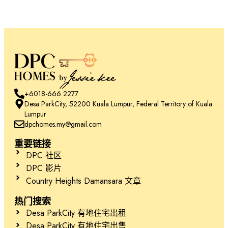
+6018-666 2277
Desa ParkCity, 52200 Kuala Lumpur, Federal Territory of Kuala
Lumpur
dpchomes.my@gmail.com
重要链接
DPC 社区
DPC 影片
Country Heights Damansara 文章
热门搜索
Desa ParkCity 有地住宅出租
Desa ParkCity 有地住宅出售