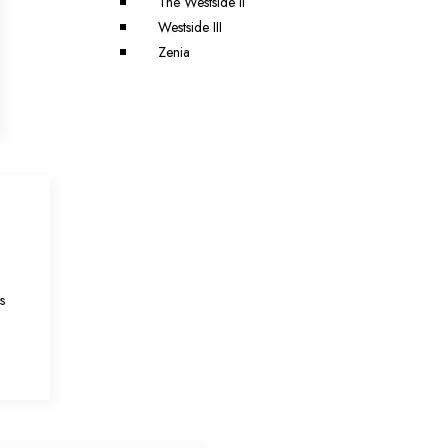
The Westside II
Westside III
Zenia
a
s