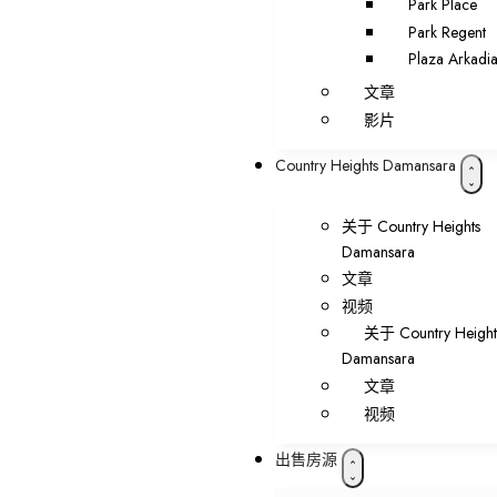
Park Place
Park Regent
Plaza Arkadi
文章
影片
Country Heights Damansara
关于 Country Heights
Damansara
文章
视频
关于 Country Height
Damansara
文章
视频
出售房源