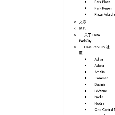
Park Place
Park Regent
Plaza Arkadi
文章
影片
关于 Desa
ParkCity
Desa ParkCity 社
区
Adiva
Adora
Amelia
Casaman
Davinia
LeVenue
Nadia
Noöra
One Central 