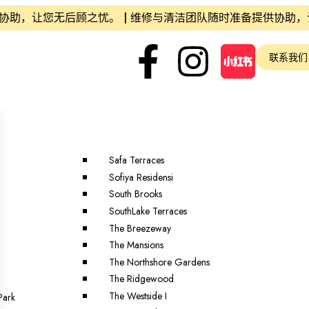
，让您无后顾之忧。 | 维修与清洁团队随时准备提供协助，让您
联系我们
Safa Terraces
Sofiya Residensi
South Brooks
SouthLake Terraces
The Breezeway
The Mansions
The Northshore Gardens
The Ridgewood
The Westside I
Park