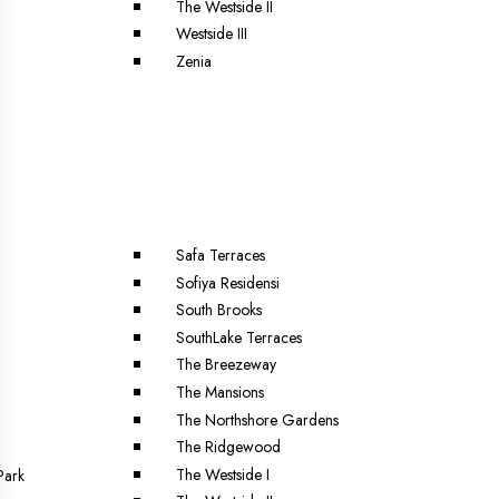
The Westside II
Westside III
Zenia
a
Safa Terraces
Sofiya Residensi
South Brooks
SouthLake Terraces
The Breezeway
The Mansions
The Northshore Gardens
The Ridgewood
The Westside I
Park