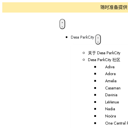
维修与清洁团队随时准备提供协助
Desa ParkCity
关于 Desa ParkCity
Desa ParkCity 社区
Adiva
Adora
Amelia
Casaman
Davinia
LeVenue
Nadia
Noöra
One Central 