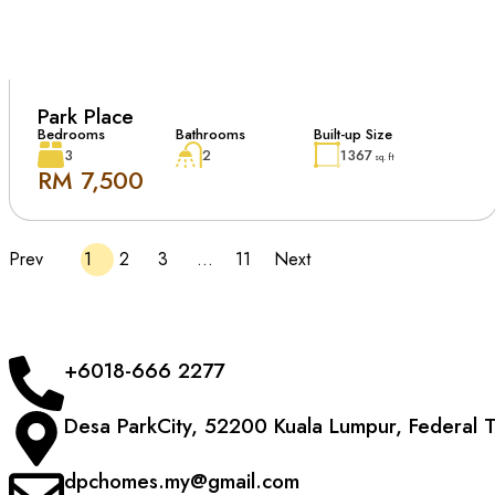
Park Place
Bedrooms
Bathrooms
Built-up Size
3
2
1367
sq. ft
RM 7,500
Prev
1
2
3
…
11
Next
+6018-666 2277
Desa ParkCity, 52200 Kuala Lumpur, Federal T
dpchomes.my@gmail.com