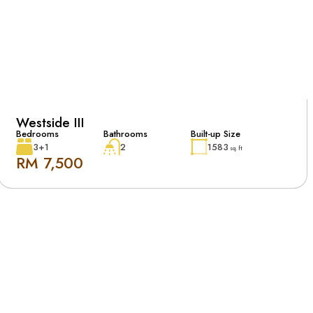
Westside III
Bedrooms
Bathrooms
Built-up Size
3+1
2
1583
sq. ft
RM 7,500