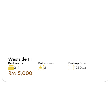
Westside III
Bedrooms
Bathrooms
Built-up Size
2+1
2
1250
sq. ft
RM 5,000