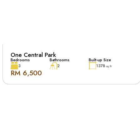
One Central Park
Bedrooms
Bathrooms
Built-up Size
3
2
1378
sq. ft
RM 6,500