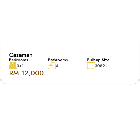
Casaman
Bedrooms
Bathrooms
Built-up Size
3+1
4
3082
sq. ft
RM 12,000