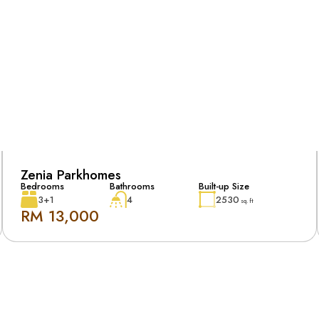
Zenia Parkhomes
Bedrooms
Bathrooms
Built-up Size
3+1
4
2530
sq. ft
RM 13,000