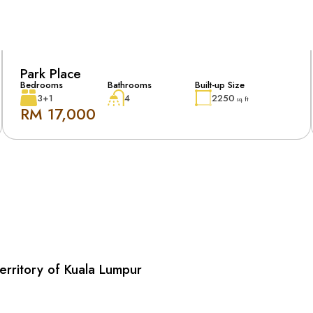
Park Place
Bedrooms
Bathrooms
Built-up Size
3+1
4
2250
sq. ft
RM 17,000
erritory of Kuala Lumpur