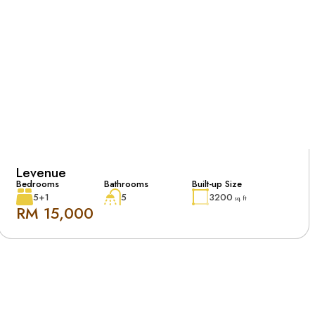
Levenue
Bedrooms
Bathrooms
Built-up Size
5+1
5
3200
sq. ft
RM 15,000