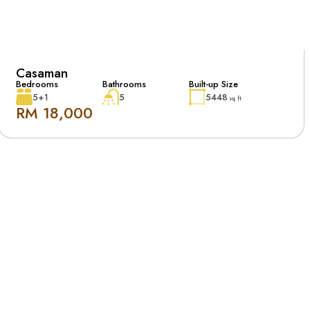
Casaman
Bedrooms
Bathrooms
Built-up Size
5+1
5
5448
sq. ft
RM 18,000