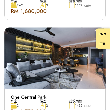
卧室
浴室
建筑面积
2+2
3
1357
平方英尺
RM 1,680,000
ENG
中文
One Central Park
卧室
浴室
建筑面积
2
2
1432
平方英尺